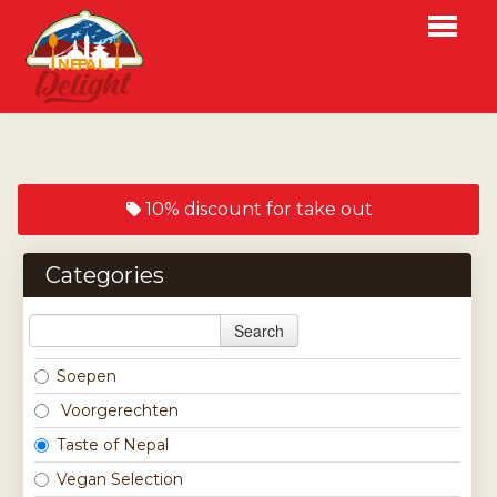
HOME
WEBSHOP
10% discount for take out
MENU
RESERVATION
Categories
ABOUT
LOGIN
Search
CONTACT
Soepen
Voorgerechten
NL
Taste of Nepal
EN
Vegan Selection