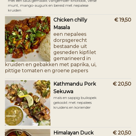
met een saus gemaakt vangember-knoflook, verse
munt, mango-augurk en bereid met nepalese
kruiden​
Chicken chilly
€ 19,50
Masala
een nepalees
dorpsgerecht
bestaande uit
gesneden kipfilet
gemarineerd in
kruiden en gebakken met paprika, ui,
pittige tomaten en groene pepers
Kathmandu Pork
€ 20,50
Sekuwa
mals en sappig buikspek
gekookt met nepalees
kruidens en koriender
Himalayan Duck
€ 20,50