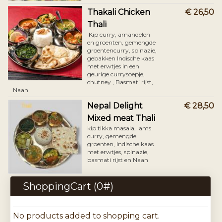
Thakali Chicken
€ 26,50
Thali
​ Kip curry, amandelen
en groenten, gemengde
groentencurry, spinazie,
gebakken Indische kaas
met erwtjes in een
geurige currysoepje,
chutney , Basmati rijst,
Naan
Nepal Delight
€ 28,50
Mixed meat Thali
kip tikka masala, lams
curry, gemengde
groenten, Indische kaas
met erwtjes, spinazie,
basmati rijst en Naan
ShoppingCart (
0
#)
No products added to shopping cart.