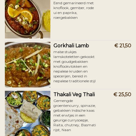
Eend gemarineerd met
knoflook, gember, rode
ui en paprika,
roergebakken
Gorkhali Lamb
€ 21,50
malse stukjes
lamskoteletten gekookt
met goudgebakken
knoflookvlokken en
nepalese kruiden en
specerijen, bereid in
nepalese traditionele stijl
Thakali Veg Thali
€ 25,50
​Gemengde
groentencurry, spinazie,
gebakken Indische kaas
met erwtjes in een
geurige currysoepje,
Raita, chutney, Basmati
rijst, Naan